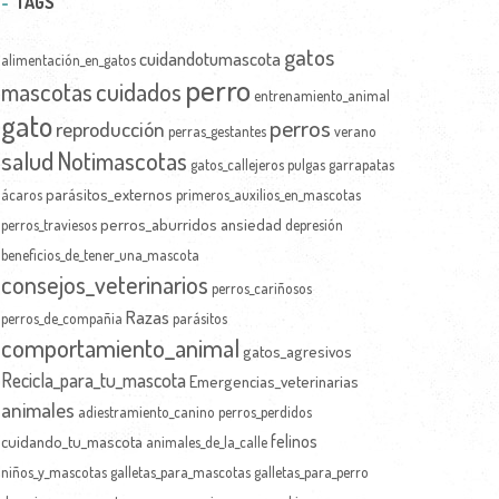
TAGS
gatos
cuidandotumascota
alimentación_en_gatos
perro
mascotas
cuidados
entrenamiento_animal
gato
perros
reproducción
perras_gestantes
verano
salud
Notimascotas
gatos_callejeros
pulgas
garrapatas
parásitos_externos
ácaros
primeros_auxilios_en_mascotas
perros_aburridos
ansiedad
perros_traviesos
depresión
beneficios_de_tener_una_mascota
consejos_veterinarios
perros_cariñosos
Razas
perros_de_compañia
parásitos
comportamiento_animal
gatos_agresivos
Recicla_para_tu_mascota
Emergencias_veterinarias
animales
adiestramiento_canino
perros_perdidos
felinos
cuidando_tu_mascota
animales_de_la_calle
niños_y_mascotas
galletas_para_mascotas
galletas_para_perro