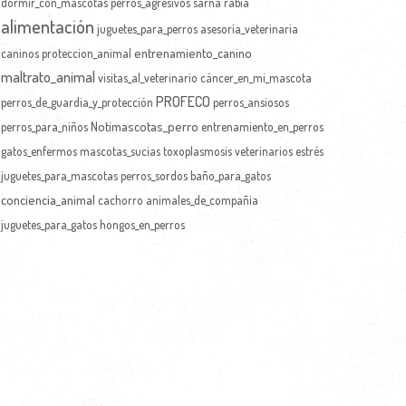
dormir_con_mascotas
perros_agresivos
sarna
rabia
alimentación
juguetes_para_perros
asesoría_veterinaria
entrenamiento_canino
caninos
proteccion_animal
maltrato_animal
visitas_al_veterinario
cáncer_en_mi_mascota
PROFECO
perros_de_guardia_y_protección
perros_ansiosos
Notimascotas_perro
perros_para_niños
entrenamiento_en_perros
gatos_enfermos
mascotas_sucias
toxoplasmosis
veterinarios
estrés
juguetes_para_mascotas
perros_sordos
baño_para_gatos
conciencia_animal
cachorro
animales_de_compañia
juguetes_para_gatos
hongos_en_perros