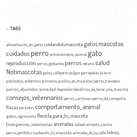
TAGS
mascotas
gatos
cuidandotumascota
alimentación_en_gatos
perro
gato
cuidados
entrenamiento_animal
salud
perros
reproducción
perras_gestantes
verano
Notimascotas
gatos_callejeros
pulgas
garrapatas
ácaros
parásitos_externos
primeros_auxilios_en_mascotas
perros_traviesos
perros_aburridos
ansiedad
depresión
beneficios_de_tener_una_mascota
consejos_veterinarios
perros_cariñosos
perros_de_compañia
comportamiento_animal
Razas
parásitos
Recicla_para_tu_mascota
gatos_agresivos
animales
Emergencias_veterinarias
adiestramiento_canino
felinos
cuidando_tu_mascota
perros_perdidos
animales_de_la_calle