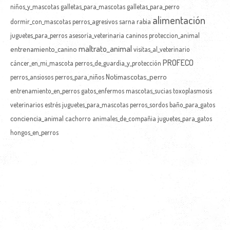
niños_y_mascotas
galletas_para_mascotas
galletas_para_perro
alimentación
dormir_con_mascotas
perros_agresivos
sarna
rabia
juguetes_para_perros
asesoría_veterinaria
caninos
proteccion_animal
maltrato_animal
entrenamiento_canino
visitas_al_veterinario
PROFECO
cáncer_en_mi_mascota
perros_de_guardia_y_protección
Notimascotas_perro
perros_ansiosos
perros_para_niños
entrenamiento_en_perros
gatos_enfermos
mascotas_sucias
toxoplasmosis
veterinarios
estrés
juguetes_para_mascotas
perros_sordos
baño_para_gatos
conciencia_animal
cachorro
animales_de_compañia
juguetes_para_gatos
hongos_en_perros