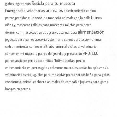
Recicla_para_tu_mascota
gatos_agresivos
animales
Emergencias_veterinarias
adiestramiento_canino
felinos
cuidando_tu_mascota
perros_perdidos
animales_de_la_calle
niños_y_mascotas
galletas_para_mascotas
galletas_para_perro
alimentación
dormir_con_mascotas
perros_agresivos
sarna
rabia
juguetes_para_perros
asesoría_veterinaria
caninos
proteccion_animal
maltrato_animal
entrenamiento_canino
visitas_al_veterinario
PROFECO
cáncer_en_mi_mascota
perros_de_guardia_y_protección
Notimascotas_perro
perros_ansiosos
perros_para_niños
entrenamiento_en_perros
gatos_enfermos
mascotas_sucias
toxoplasmosis
veterinarios
estrés
juguetes_para_mascotas
perros_sordos
baño_para_gatos
conciencia_animal
cachorro
animales_de_compañia
juguetes_para_gatos
hongos_en_perros