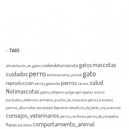
TAGS
mascotas
gatos
cuidandotumascota
alimentación_en_gatos
perro
gato
cuidados
entrenamiento_animal
salud
perros
reproducción
perras_gestantes
verano
Notimascotas
gatos_callejeros
pulgas
garrapatas
ácaros
parásitos_externos
primeros_auxilios_en_mascotas
perros_traviesos
perros_aburridos
ansiedad
depresión
beneficios_de_tener_una_mascota
consejos_veterinarios
perros_cariñosos
perros_de_compañia
comportamiento_animal
Razas
parásitos