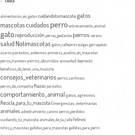
TAGS
gatos
cuidandotumascota
alimentación_en_gatos
perro
mascotas
cuidados
entrenamiento_animal
gato
perros
reproducción
perras_gestantes
verano
salud
Notimascotas
gatos_callejeros
pulgas
garrapatas
parásitos_externos
ácaros
primeros_auxilios_en_mascotas
perros_aburridos
ansiedad
perros_traviesos
depresión
beneficios_de_tener_una_mascota
consejos_veterinarios
perros_cariñosos
Razas
perros_de_compañia
parásitos
comportamiento_animal
gatos_agresivos
Recicla_para_tu_mascota
Emergencias_veterinarias
animales
adiestramiento_canino
perros_perdidos
felinos
cuidando_tu_mascota
animales_de_la_calle
niños_y_mascotas
galletas_para_mascotas
galletas_para_perro