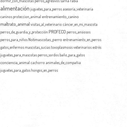
dormir_con_mascotas
perros_agresivos
sarna
rabia
alimentación
juguetes_para_perros
asesoría_veterinaria
entrenamiento_canino
caninos
proteccion_animal
maltrato_animal
visitas_al_veterinario
cáncer_en_mi_mascota
PROFECO
perros_de_guardia_y_protección
perros_ansiosos
Notimascotas_perro
perros_para_niños
entrenamiento_en_perros
gatos_enfermos
mascotas_sucias
toxoplasmosis
veterinarios
estrés
juguetes_para_mascotas
perros_sordos
baño_para_gatos
conciencia_animal
cachorro
animales_de_compañia
juguetes_para_gatos
hongos_en_perros