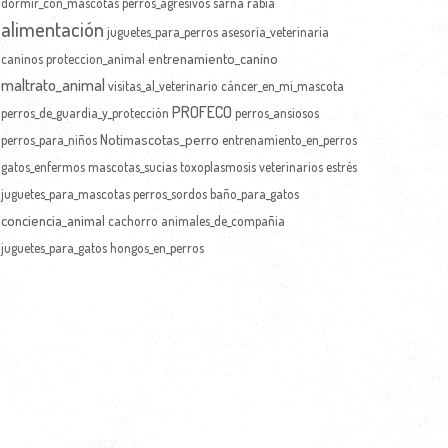
dormir_con_mascotas
perros_agresivos
sarna
rabia
alimentación
juguetes_para_perros
asesoría_veterinaria
entrenamiento_canino
caninos
proteccion_animal
maltrato_animal
visitas_al_veterinario
cáncer_en_mi_mascota
PROFECO
perros_de_guardia_y_protección
perros_ansiosos
Notimascotas_perro
perros_para_niños
entrenamiento_en_perros
gatos_enfermos
mascotas_sucias
toxoplasmosis
veterinarios
estrés
juguetes_para_mascotas
perros_sordos
baño_para_gatos
conciencia_animal
cachorro
animales_de_compañia
juguetes_para_gatos
hongos_en_perros