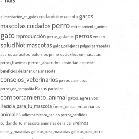
TAGS
gatos
cuidandotumascota
alimentación_en_gatos
perro
mascotas
cuidados
entrenamiento_animal
gato
perros
reproducción
perras_gestantes
verano
salud
Notimascotas
gatos_callejeros
pulgas
garrapatas
parásitos_externos
ácaros
primeros_auxilios_en_mascotas
perros_aburridos
ansiedad
perros_traviesos
depresión
beneficios_de_tener_una_mascota
consejos_veterinarios
perros_cariñosos
Razas
perros_de_compañia
parásitos
comportamiento_animal
gatos_agresivos
Recicla_para_tu_mascota
Emergencias_veterinarias
animales
adiestramiento_canino
perros_perdidos
felinos
cuidando_tu_mascota
animales_de_la_calle
niños_y_mascotas
galletas_para_mascotas
galletas_para_perro