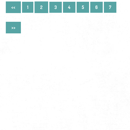
<<
1
2
3
4
5
6
7
>>