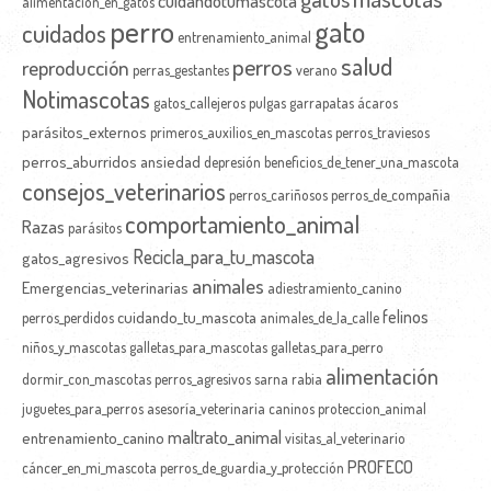
alimentación_en_gatos
perro
gato
cuidados
entrenamiento_animal
salud
perros
reproducción
perras_gestantes
verano
Notimascotas
gatos_callejeros
pulgas
garrapatas
ácaros
parásitos_externos
primeros_auxilios_en_mascotas
perros_traviesos
perros_aburridos
ansiedad
depresión
beneficios_de_tener_una_mascota
consejos_veterinarios
perros_cariñosos
perros_de_compañia
comportamiento_animal
Razas
parásitos
Recicla_para_tu_mascota
gatos_agresivos
animales
Emergencias_veterinarias
adiestramiento_canino
felinos
cuidando_tu_mascota
perros_perdidos
animales_de_la_calle
niños_y_mascotas
galletas_para_mascotas
galletas_para_perro
alimentación
dormir_con_mascotas
perros_agresivos
sarna
rabia
juguetes_para_perros
asesoría_veterinaria
caninos
proteccion_animal
maltrato_animal
entrenamiento_canino
visitas_al_veterinario
PROFECO
cáncer_en_mi_mascota
perros_de_guardia_y_protección