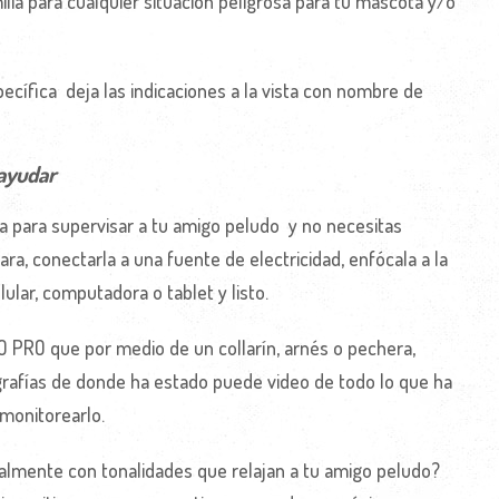
lia para cualquier situación peligrosa para tu mascota y/o
ecífica deja las indicaciones a la vista con nombre de
 ayudar
a para supervisar a tu amigo peludo y no necesitas
a, conectarla a una fuente de electricidad, enfócala a la
ular, computadora o tablet y listo.
O PRO que por medio de un collarín, arnés o pechera,
rafías de donde ha estado puede video de todo lo que ha
 monitorearlo.
almente con tonalidades que relajan a tu amigo peludo?