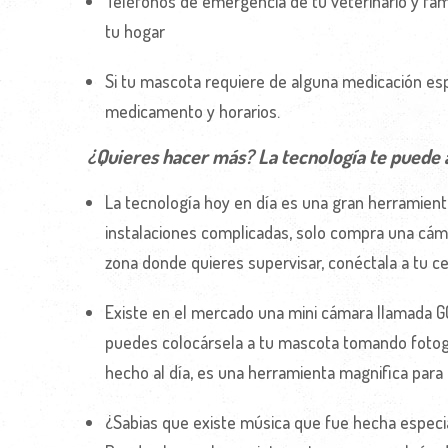
Teléfonos de emergencia de tu veterinario y fami
tu hogar
Si tu mascota requiere de alguna medicación esp
medicamento y horarios.
¿Quieres hacer más? La tecnología te puede
La tecnología hoy en día es una gran herramient
instalaciones complicadas, solo compra una cámar
zona donde quieres supervisar, conéctala a tu cel
Existe en el mercado una mini cámara llamada G
puedes colocársela a tu mascota tomando fotog
hecho al día, es una herramienta magnifica para
¿Sabias que existe música que fue hecha especi