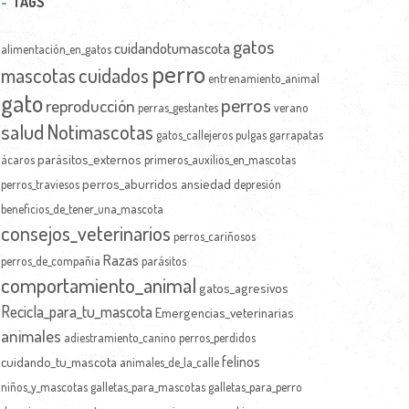
TAGS
gatos
cuidandotumascota
alimentación_en_gatos
perro
mascotas
cuidados
entrenamiento_animal
gato
perros
reproducción
perras_gestantes
verano
salud
Notimascotas
gatos_callejeros
pulgas
garrapatas
parásitos_externos
ácaros
primeros_auxilios_en_mascotas
perros_aburridos
ansiedad
perros_traviesos
depresión
beneficios_de_tener_una_mascota
consejos_veterinarios
perros_cariñosos
Razas
perros_de_compañia
parásitos
comportamiento_animal
gatos_agresivos
Recicla_para_tu_mascota
Emergencias_veterinarias
animales
adiestramiento_canino
perros_perdidos
felinos
cuidando_tu_mascota
animales_de_la_calle
niños_y_mascotas
galletas_para_mascotas
galletas_para_perro