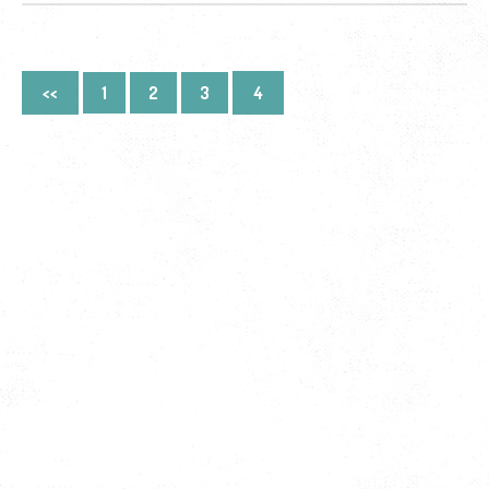
<<
1
2
3
4