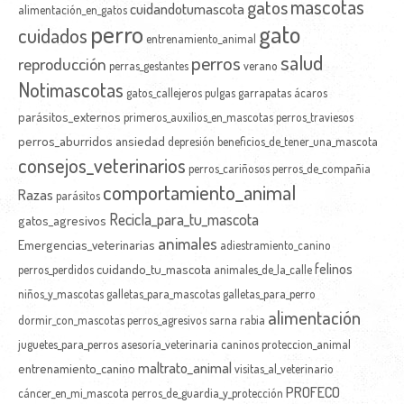
mascotas
gatos
cuidandotumascota
alimentación_en_gatos
perro
gato
cuidados
entrenamiento_animal
salud
perros
reproducción
perras_gestantes
verano
Notimascotas
gatos_callejeros
pulgas
garrapatas
ácaros
parásitos_externos
primeros_auxilios_en_mascotas
perros_traviesos
perros_aburridos
ansiedad
depresión
beneficios_de_tener_una_mascota
consejos_veterinarios
perros_cariñosos
perros_de_compañia
comportamiento_animal
Razas
parásitos
Recicla_para_tu_mascota
gatos_agresivos
animales
Emergencias_veterinarias
adiestramiento_canino
felinos
cuidando_tu_mascota
perros_perdidos
animales_de_la_calle
niños_y_mascotas
galletas_para_mascotas
galletas_para_perro
alimentación
dormir_con_mascotas
perros_agresivos
sarna
rabia
juguetes_para_perros
asesoría_veterinaria
caninos
proteccion_animal
maltrato_animal
entrenamiento_canino
visitas_al_veterinario
PROFECO
cáncer_en_mi_mascota
perros_de_guardia_y_protección