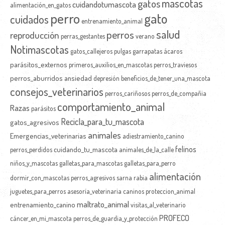
mascotas
gatos
cuidandotumascota
alimentación_en_gatos
perro
gato
cuidados
entrenamiento_animal
salud
perros
reproducción
perras_gestantes
verano
Notimascotas
gatos_callejeros
pulgas
garrapatas
ácaros
parásitos_externos
primeros_auxilios_en_mascotas
perros_traviesos
perros_aburridos
ansiedad
depresión
beneficios_de_tener_una_mascota
consejos_veterinarios
perros_cariñosos
perros_de_compañia
comportamiento_animal
Razas
parásitos
Recicla_para_tu_mascota
gatos_agresivos
animales
Emergencias_veterinarias
adiestramiento_canino
felinos
cuidando_tu_mascota
perros_perdidos
animales_de_la_calle
niños_y_mascotas
galletas_para_mascotas
galletas_para_perro
alimentación
dormir_con_mascotas
perros_agresivos
sarna
rabia
juguetes_para_perros
asesoría_veterinaria
caninos
proteccion_animal
maltrato_animal
entrenamiento_canino
visitas_al_veterinario
PROFECO
cáncer_en_mi_mascota
perros_de_guardia_y_protección