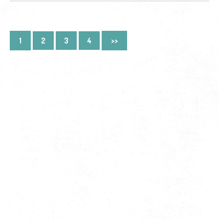
1
2
3
4
>>