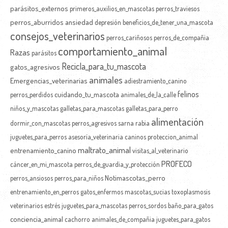
parásitos_externos
primeros_auxilios_en_mascotas
perros_traviesos
perros_aburridos
ansiedad
depresión
beneficios_de_tener_una_mascota
consejos_veterinarios
perros_cariñosos
perros_de_compañia
comportamiento_animal
Razas
parásitos
Recicla_para_tu_mascota
gatos_agresivos
animales
Emergencias_veterinarias
adiestramiento_canino
felinos
cuidando_tu_mascota
perros_perdidos
animales_de_la_calle
niños_y_mascotas
galletas_para_mascotas
galletas_para_perro
alimentación
dormir_con_mascotas
perros_agresivos
sarna
rabia
juguetes_para_perros
asesoría_veterinaria
caninos
proteccion_animal
maltrato_animal
entrenamiento_canino
visitas_al_veterinario
PROFECO
cáncer_en_mi_mascota
perros_de_guardia_y_protección
Notimascotas_perro
perros_ansiosos
perros_para_niños
entrenamiento_en_perros
gatos_enfermos
mascotas_sucias
toxoplasmosis
veterinarios
estrés
juguetes_para_mascotas
perros_sordos
baño_para_gatos
conciencia_animal
cachorro
animales_de_compañia
juguetes_para_gatos