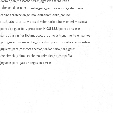
dormir_con_mascotas
perros_agresivos
sarna
rabia
alimentación
juguetes_para_perros
asesoría_veterinaria
entrenamiento_canino
caninos
proteccion_animal
maltrato_animal
visitas_al_veterinario
cáncer_en_mi_mascota
PROFECO
perros_de_guardia_y_protección
perros_ansiosos
Notimascotas_perro
perros_para_niños
entrenamiento_en_perros
gatos_enfermos
mascotas_sucias
toxoplasmosis
veterinarios
estrés
juguetes_para_mascotas
perros_sordos
baño_para_gatos
conciencia_animal
cachorro
animales_de_compañia
juguetes_para_gatos
hongos_en_perros