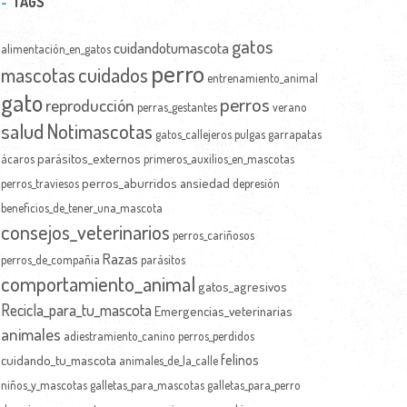
TAGS
gatos
cuidandotumascota
alimentación_en_gatos
perro
mascotas
cuidados
entrenamiento_animal
gato
perros
reproducción
perras_gestantes
verano
salud
Notimascotas
gatos_callejeros
pulgas
garrapatas
parásitos_externos
ácaros
primeros_auxilios_en_mascotas
perros_aburridos
ansiedad
perros_traviesos
depresión
beneficios_de_tener_una_mascota
consejos_veterinarios
perros_cariñosos
Razas
perros_de_compañia
parásitos
comportamiento_animal
gatos_agresivos
Recicla_para_tu_mascota
Emergencias_veterinarias
animales
adiestramiento_canino
perros_perdidos
felinos
cuidando_tu_mascota
animales_de_la_calle
niños_y_mascotas
galletas_para_mascotas
galletas_para_perro