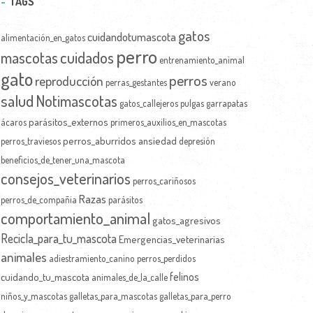
TAGS
gatos
cuidandotumascota
alimentación_en_gatos
perro
mascotas
cuidados
entrenamiento_animal
gato
perros
reproducción
perras_gestantes
verano
salud
Notimascotas
gatos_callejeros
pulgas
garrapatas
parásitos_externos
ácaros
primeros_auxilios_en_mascotas
perros_aburridos
ansiedad
perros_traviesos
depresión
beneficios_de_tener_una_mascota
consejos_veterinarios
perros_cariñosos
Razas
perros_de_compañia
parásitos
comportamiento_animal
gatos_agresivos
Recicla_para_tu_mascota
Emergencias_veterinarias
animales
adiestramiento_canino
perros_perdidos
felinos
cuidando_tu_mascota
animales_de_la_calle
niños_y_mascotas
galletas_para_mascotas
galletas_para_perro