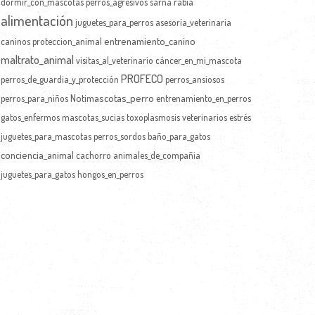
dormir_con_mascotas
perros_agresivos
sarna
rabia
alimentación
juguetes_para_perros
asesoría_veterinaria
entrenamiento_canino
caninos
proteccion_animal
maltrato_animal
visitas_al_veterinario
cáncer_en_mi_mascota
PROFECO
perros_de_guardia_y_protección
perros_ansiosos
Notimascotas_perro
perros_para_niños
entrenamiento_en_perros
gatos_enfermos
mascotas_sucias
toxoplasmosis
veterinarios
estrés
juguetes_para_mascotas
perros_sordos
baño_para_gatos
conciencia_animal
cachorro
animales_de_compañia
juguetes_para_gatos
hongos_en_perros