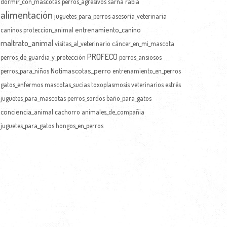
dormir_con_mascotas
perros_agresivos
sarna
rabia
alimentación
juguetes_para_perros
asesoría_veterinaria
entrenamiento_canino
caninos
proteccion_animal
maltrato_animal
visitas_al_veterinario
cáncer_en_mi_mascota
PROFECO
perros_de_guardia_y_protección
perros_ansiosos
Notimascotas_perro
perros_para_niños
entrenamiento_en_perros
gatos_enfermos
mascotas_sucias
toxoplasmosis
veterinarios
estrés
juguetes_para_mascotas
perros_sordos
baño_para_gatos
conciencia_animal
cachorro
animales_de_compañia
juguetes_para_gatos
hongos_en_perros