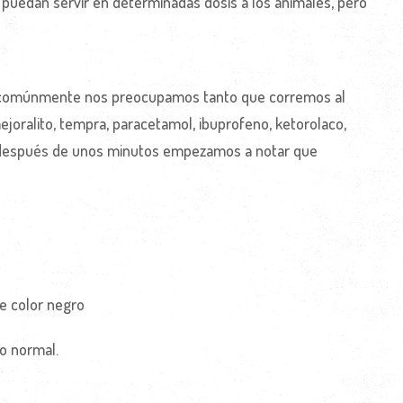
uedan servir en determinadas dosis a los animales, pero
 comúnmente nos preocupamos tanto que corremos al
joralito, tempra, paracetamol, ibuprofeno, ketorolaco,
 después de unos minutos empezamos a notar que
e color negro
o normal.