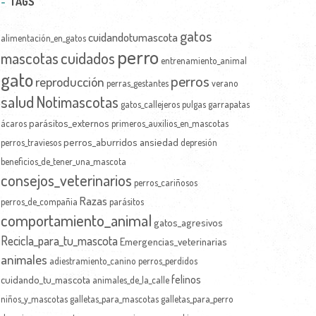
TAGS
gatos
cuidandotumascota
alimentación_en_gatos
perro
mascotas
cuidados
entrenamiento_animal
gato
perros
reproducción
perras_gestantes
verano
salud
Notimascotas
gatos_callejeros
pulgas
garrapatas
parásitos_externos
ácaros
primeros_auxilios_en_mascotas
perros_aburridos
ansiedad
perros_traviesos
depresión
beneficios_de_tener_una_mascota
consejos_veterinarios
perros_cariñosos
Razas
perros_de_compañia
parásitos
comportamiento_animal
gatos_agresivos
Recicla_para_tu_mascota
Emergencias_veterinarias
animales
adiestramiento_canino
perros_perdidos
felinos
cuidando_tu_mascota
animales_de_la_calle
niños_y_mascotas
galletas_para_mascotas
galletas_para_perro