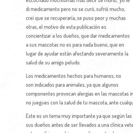
escuchado muchísimas más decir se murió, yo le
di medicamento pero no se curó, sufrió mucho,
creí que se recuperaría, se puso peor y muchas
otras, el motivo de esta publicación es
concientizar a los dueños, que dar medicamentos
a sus mascotas no es para nada bueno, que en
lugar de ayudar están afectando severamente la
salud de su amigo peludo.
Los medicamentos hechos para humanos, no
son indicados para animales, ya que algunos
componentes provocan alergias en las mascotas inc
no juegues con la salud de tu mascota, ante cualqui
Este es un tema muy importante ya que según las 
sus dueños antes de ser llevados a una clínica vet