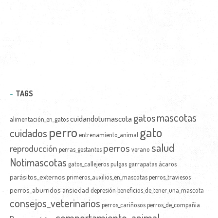
TAGS
mascotas
gatos
cuidandotumascota
alimentación_en_gatos
perro
gato
cuidados
entrenamiento_animal
salud
perros
reproducción
perras_gestantes
verano
Notimascotas
gatos_callejeros
pulgas
garrapatas
ácaros
parásitos_externos
primeros_auxilios_en_mascotas
perros_traviesos
perros_aburridos
ansiedad
depresión
beneficios_de_tener_una_mascota
consejos_veterinarios
perros_cariñosos
perros_de_compañia
comportamiento_animal