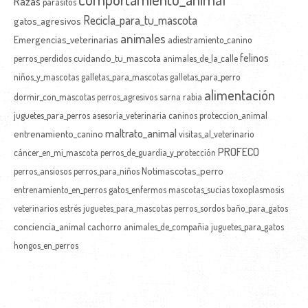
Razas
parásitos
Recicla_para_tu_mascota
gatos_agresivos
animales
Emergencias_veterinarias
adiestramiento_canino
felinos
cuidando_tu_mascota
perros_perdidos
animales_de_la_calle
niños_y_mascotas
galletas_para_mascotas
galletas_para_perro
alimentación
dormir_con_mascotas
perros_agresivos
sarna
rabia
juguetes_para_perros
asesoría_veterinaria
caninos
proteccion_animal
maltrato_animal
entrenamiento_canino
visitas_al_veterinario
PROFECO
cáncer_en_mi_mascota
perros_de_guardia_y_protección
Notimascotas_perro
perros_ansiosos
perros_para_niños
entrenamiento_en_perros
gatos_enfermos
mascotas_sucias
toxoplasmosis
veterinarios
estrés
juguetes_para_mascotas
perros_sordos
baño_para_gatos
conciencia_animal
cachorro
animales_de_compañia
juguetes_para_gatos
hongos_en_perros