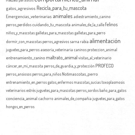
Recicla_para_tu_mascota
gatos_agresivos
animales
Emergencias_veterinarias
adiestramiento_canino
felinos
cuidando_tu_mascota
perros_perdidos
animales_de_la_calle
niños_y_mascotas
galletas_para_mascotas
galletas_para_perro
alimentación
dormir_con_mascotas
perros_agresivos
sarna
rabia
juguetes_para_perros
asesoría_veterinaria
caninos
proteccion_animal
maltrato_animal
entrenamiento_canino
visitas_al_veterinario
PROFECO
cáncer_en_mi_mascota
perros_de_guardia_y_protección
Notimascotas_perro
perros_ansiosos
perros_para_niños
entrenamiento_en_perros
gatos_enfermos
mascotas_sucias
toxoplasmosis
veterinarios
estrés
juguetes_para_mascotas
perros_sordos
baño_para_gatos
conciencia_animal
cachorro
animales_de_compañia
juguetes_para_gatos
hongos_en_perros