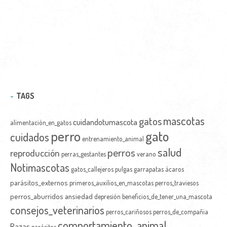
TAGS
mascotas
gatos
cuidandotumascota
alimentación_en_gatos
perro
gato
cuidados
entrenamiento_animal
salud
perros
reproducción
perras_gestantes
verano
Notimascotas
gatos_callejeros
pulgas
garrapatas
ácaros
parásitos_externos
primeros_auxilios_en_mascotas
perros_traviesos
perros_aburridos
ansiedad
depresión
beneficios_de_tener_una_mascota
consejos_veterinarios
perros_cariñosos
perros_de_compañia
comportamiento_animal
Razas
parásitos