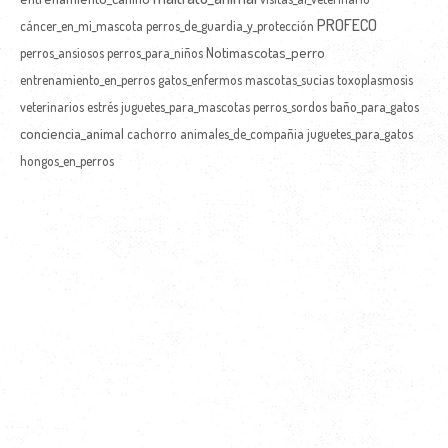
PROFECO
cáncer_en_mi_mascota
perros_de_guardia_y_protección
Notimascotas_perro
perros_ansiosos
perros_para_niños
entrenamiento_en_perros
gatos_enfermos
mascotas_sucias
toxoplasmosis
veterinarios
estrés
juguetes_para_mascotas
perros_sordos
baño_para_gatos
conciencia_animal
cachorro
animales_de_compañia
juguetes_para_gatos
hongos_en_perros