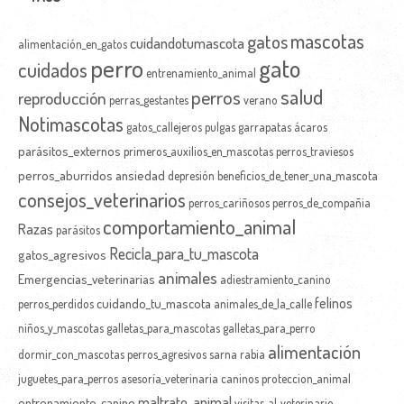
mascotas
gatos
cuidandotumascota
alimentación_en_gatos
perro
gato
cuidados
entrenamiento_animal
salud
perros
reproducción
perras_gestantes
verano
Notimascotas
gatos_callejeros
pulgas
garrapatas
ácaros
parásitos_externos
primeros_auxilios_en_mascotas
perros_traviesos
perros_aburridos
ansiedad
depresión
beneficios_de_tener_una_mascota
consejos_veterinarios
perros_cariñosos
perros_de_compañia
comportamiento_animal
Razas
parásitos
Recicla_para_tu_mascota
gatos_agresivos
animales
Emergencias_veterinarias
adiestramiento_canino
felinos
cuidando_tu_mascota
perros_perdidos
animales_de_la_calle
niños_y_mascotas
galletas_para_mascotas
galletas_para_perro
alimentación
dormir_con_mascotas
perros_agresivos
sarna
rabia
juguetes_para_perros
asesoría_veterinaria
caninos
proteccion_animal
maltrato_animal
entrenamiento_canino
visitas_al_veterinario