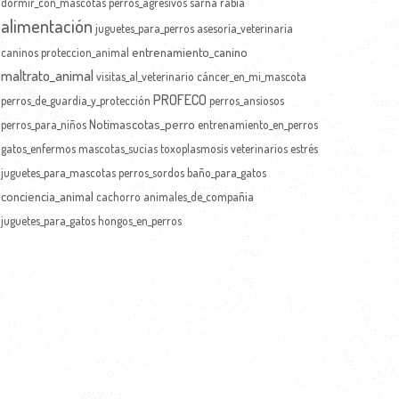
dormir_con_mascotas
perros_agresivos
sarna
rabia
alimentación
juguetes_para_perros
asesoría_veterinaria
entrenamiento_canino
caninos
proteccion_animal
maltrato_animal
visitas_al_veterinario
cáncer_en_mi_mascota
PROFECO
perros_de_guardia_y_protección
perros_ansiosos
Notimascotas_perro
perros_para_niños
entrenamiento_en_perros
gatos_enfermos
mascotas_sucias
toxoplasmosis
veterinarios
estrés
juguetes_para_mascotas
perros_sordos
baño_para_gatos
conciencia_animal
cachorro
animales_de_compañia
juguetes_para_gatos
hongos_en_perros