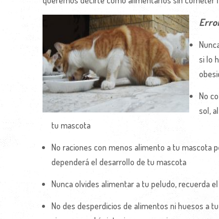
queremos decirte como alimentarlos sin cometer l
Erro
Nunca
si lo
obesi
No co
sol, 
tu mascota
No raciones con menos alimento a tu mascota p
dependerá el desarrollo de tu mascota
Nunca olvides alimentar a tu peludo, recuerda 
No des desperdicios de alimentos ni huesos a tu 