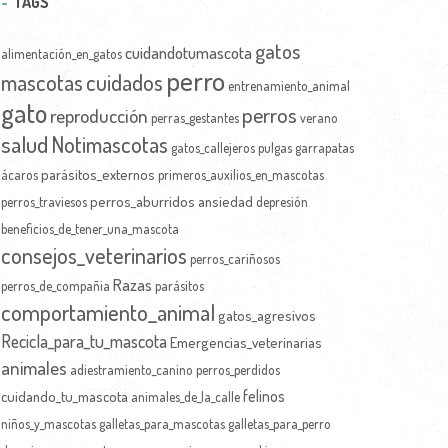
TAGS
gatos
cuidandotumascota
alimentación_en_gatos
perro
mascotas
cuidados
entrenamiento_animal
gato
perros
reproducción
perras_gestantes
verano
salud
Notimascotas
gatos_callejeros
pulgas
garrapatas
parásitos_externos
ácaros
primeros_auxilios_en_mascotas
perros_aburridos
ansiedad
perros_traviesos
depresión
beneficios_de_tener_una_mascota
consejos_veterinarios
perros_cariñosos
Razas
perros_de_compañia
parásitos
comportamiento_animal
gatos_agresivos
Recicla_para_tu_mascota
Emergencias_veterinarias
animales
adiestramiento_canino
perros_perdidos
felinos
cuidando_tu_mascota
animales_de_la_calle
niños_y_mascotas
galletas_para_mascotas
galletas_para_perro