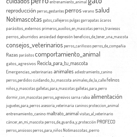
cuidados
entrenamiento_animal
salud
perros
reproducción
perras_gestantes
verano
Notimascotas
gatos_callejeros
pulgas
garrapatas
ácaros
parásitos_externos
primeros_auxilios_en_mascotas
perros_traviesos
perros_aburridos
ansiedad
depresión
beneficios_de_tener_una_mascota
consejos_veterinarios
perros_cariñosos
perros_de_compañia
comportamiento_animal
Razas
parásitos
Recicla_para_tu_mascota
gatos_agresivos
animales
Emergencias_veterinarias
adiestramiento_canino
felinos
cuidando_tu_mascota
perros_perdidos
animales_de_la_calle
niños_y_mascotas
galletas_para_mascotas
galletas_para_perro
alimentación
dormir_con_mascotas
perros_agresivos
sarna
rabia
juguetes_para_perros
asesoría_veterinaria
caninos
proteccion_animal
maltrato_animal
entrenamiento_canino
visitas_al_veterinario
PROFECO
cáncer_en_mi_mascota
perros_de_guardia_y_protección
Notimascotas_perro
perros_ansiosos
perros_para_niños