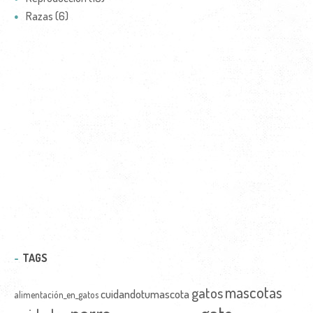
Razas (6)
TAGS
mascotas
gatos
cuidandotumascota
alimentación_en_gatos
perro
gato