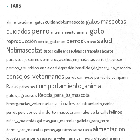
TAGS
mascotas
gatos
cuidandotumascota
alimentación_en_gatos
perro
gato
cuidados
entrenamiento_animal
salud
perros
reproducción
perras_gestantes
verano
Notimascotas
gatos_callejeros
pulgas
garrapatas
ácaros
parásitos_externos
primeros_auxilios_en_mascotas
perros_traviesos
perros_aburridos
ansiedad
depresión
beneficios_de_tener_una_mascota
consejos_veterinarios
perros_cariñosos
perros_de_compañia
comportamiento_animal
Razas
parásitos
Recicla_para_tu_mascota
gatos_agresivos
animales
Emergencias_veterinarias
adiestramiento_canino
felinos
cuidando_tu_mascota
perros_perdidos
animales_de_la_calle
niños_y_mascotas
galletas_para_mascotas
galletas_para_perro
alimentación
dormir_con_mascotas
perros_agresivos
sarna
rabia
juguetes_para_perros
asesoría_veterinaria
caninos
proteccion_animal