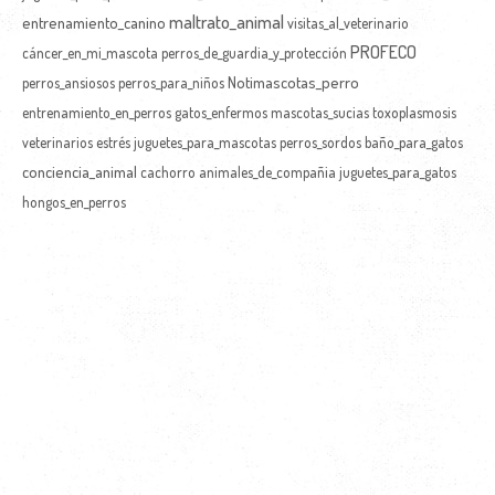
maltrato_animal
entrenamiento_canino
visitas_al_veterinario
PROFECO
cáncer_en_mi_mascota
perros_de_guardia_y_protección
Notimascotas_perro
perros_ansiosos
perros_para_niños
entrenamiento_en_perros
gatos_enfermos
mascotas_sucias
toxoplasmosis
veterinarios
estrés
juguetes_para_mascotas
perros_sordos
baño_para_gatos
conciencia_animal
cachorro
animales_de_compañia
juguetes_para_gatos
hongos_en_perros