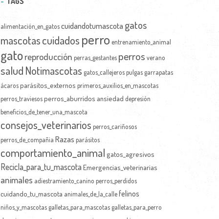
TAGS
gatos
cuidandotumascota
alimentación_en_gatos
perro
mascotas
cuidados
entrenamiento_animal
gato
perros
reproducción
perras_gestantes
verano
salud
Notimascotas
gatos_callejeros
pulgas
garrapatas
parásitos_externos
ácaros
primeros_auxilios_en_mascotas
perros_aburridos
ansiedad
perros_traviesos
depresión
beneficios_de_tener_una_mascota
consejos_veterinarios
perros_cariñosos
Razas
perros_de_compañia
parásitos
comportamiento_animal
gatos_agresivos
Recicla_para_tu_mascota
Emergencias_veterinarias
animales
adiestramiento_canino
perros_perdidos
felinos
cuidando_tu_mascota
animales_de_la_calle
niños_y_mascotas
galletas_para_mascotas
galletas_para_perro