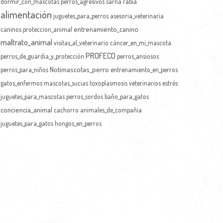
dormir_con_mascotas
perros_agresivos
sarna
rabia
alimentación
juguetes_para_perros
asesoría_veterinaria
entrenamiento_canino
caninos
proteccion_animal
maltrato_animal
visitas_al_veterinario
cáncer_en_mi_mascota
PROFECO
perros_de_guardia_y_protección
perros_ansiosos
Notimascotas_perro
perros_para_niños
entrenamiento_en_perros
gatos_enfermos
mascotas_sucias
toxoplasmosis
veterinarios
estrés
juguetes_para_mascotas
perros_sordos
baño_para_gatos
conciencia_animal
cachorro
animales_de_compañia
juguetes_para_gatos
hongos_en_perros