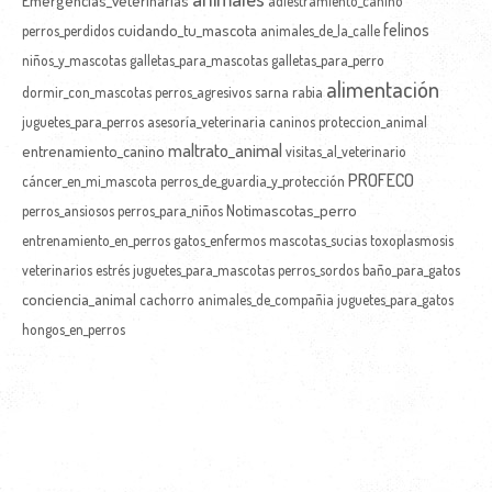
adiestramiento_canino
felinos
cuidando_tu_mascota
perros_perdidos
animales_de_la_calle
niños_y_mascotas
galletas_para_mascotas
galletas_para_perro
alimentación
dormir_con_mascotas
perros_agresivos
sarna
rabia
juguetes_para_perros
asesoría_veterinaria
caninos
proteccion_animal
maltrato_animal
entrenamiento_canino
visitas_al_veterinario
PROFECO
cáncer_en_mi_mascota
perros_de_guardia_y_protección
Notimascotas_perro
perros_ansiosos
perros_para_niños
entrenamiento_en_perros
gatos_enfermos
mascotas_sucias
toxoplasmosis
veterinarios
estrés
juguetes_para_mascotas
perros_sordos
baño_para_gatos
conciencia_animal
cachorro
animales_de_compañia
juguetes_para_gatos
hongos_en_perros