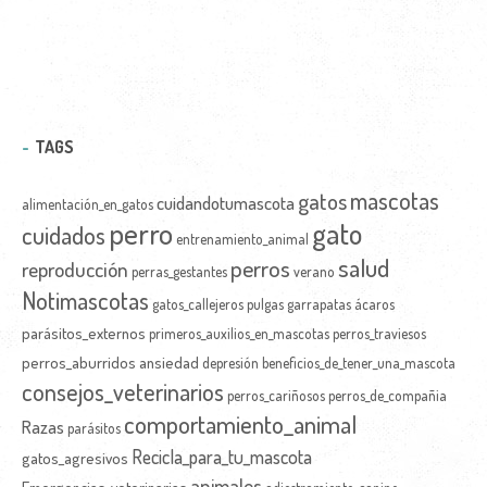
TAGS
mascotas
gatos
cuidandotumascota
alimentación_en_gatos
perro
gato
cuidados
entrenamiento_animal
salud
perros
reproducción
perras_gestantes
verano
Notimascotas
gatos_callejeros
pulgas
garrapatas
ácaros
parásitos_externos
primeros_auxilios_en_mascotas
perros_traviesos
perros_aburridos
ansiedad
depresión
beneficios_de_tener_una_mascota
consejos_veterinarios
perros_cariñosos
perros_de_compañia
comportamiento_animal
Razas
parásitos
Recicla_para_tu_mascota
gatos_agresivos
animales
Emergencias_veterinarias