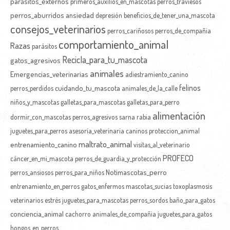
parásitos_externos
primeros_auxilios_en_mascotas
perros_traviesos
perros_aburridos
ansiedad
depresión
beneficios_de_tener_una_mascota
consejos_veterinarios
perros_cariñosos
perros_de_compañia
comportamiento_animal
Razas
parásitos
Recicla_para_tu_mascota
gatos_agresivos
animales
Emergencias_veterinarias
adiestramiento_canino
felinos
cuidando_tu_mascota
perros_perdidos
animales_de_la_calle
niños_y_mascotas
galletas_para_mascotas
galletas_para_perro
alimentación
dormir_con_mascotas
perros_agresivos
sarna
rabia
juguetes_para_perros
asesoría_veterinaria
caninos
proteccion_animal
maltrato_animal
entrenamiento_canino
visitas_al_veterinario
PROFECO
cáncer_en_mi_mascota
perros_de_guardia_y_protección
Notimascotas_perro
perros_ansiosos
perros_para_niños
entrenamiento_en_perros
gatos_enfermos
mascotas_sucias
toxoplasmosis
veterinarios
estrés
juguetes_para_mascotas
perros_sordos
baño_para_gatos
conciencia_animal
cachorro
animales_de_compañia
juguetes_para_gatos
hongos_en_perros