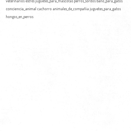
veterinarios
estrés
juguetes_para_mascotas
perros_sordos
baño_para_gatos
conciencia_animal
cachorro
animales_de_compañia
juguetes_para_gatos
hongos_en_perros