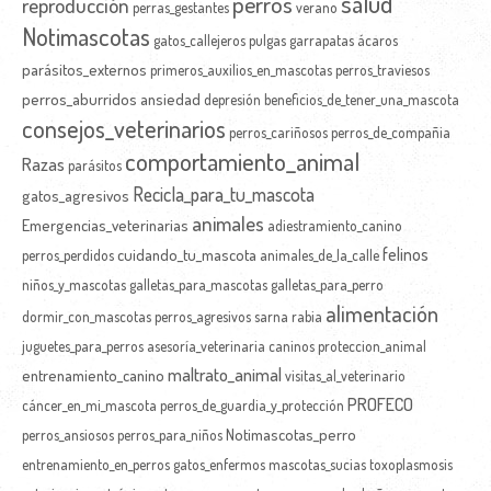
salud
perros
reproducción
perras_gestantes
verano
Notimascotas
gatos_callejeros
pulgas
garrapatas
ácaros
parásitos_externos
primeros_auxilios_en_mascotas
perros_traviesos
perros_aburridos
ansiedad
depresión
beneficios_de_tener_una_mascota
consejos_veterinarios
perros_cariñosos
perros_de_compañia
comportamiento_animal
Razas
parásitos
Recicla_para_tu_mascota
gatos_agresivos
animales
Emergencias_veterinarias
adiestramiento_canino
felinos
cuidando_tu_mascota
perros_perdidos
animales_de_la_calle
niños_y_mascotas
galletas_para_mascotas
galletas_para_perro
alimentación
dormir_con_mascotas
perros_agresivos
sarna
rabia
juguetes_para_perros
asesoría_veterinaria
caninos
proteccion_animal
maltrato_animal
entrenamiento_canino
visitas_al_veterinario
PROFECO
cáncer_en_mi_mascota
perros_de_guardia_y_protección
Notimascotas_perro
perros_ansiosos
perros_para_niños
entrenamiento_en_perros
gatos_enfermos
mascotas_sucias
toxoplasmosis