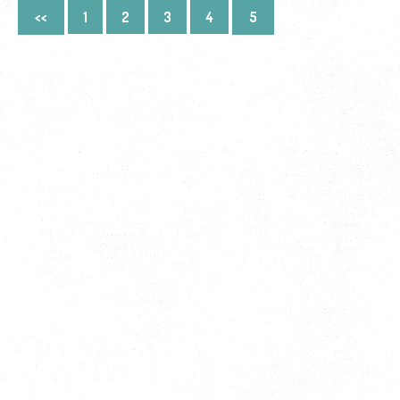
<<
1
2
3
4
5