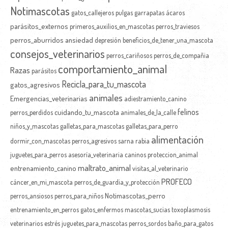
Notimascotas
gatos_callejeros
pulgas
garrapatas
ácaros
parásitos_externos
primeros_auxilios_en_mascotas
perros_traviesos
perros_aburridos
ansiedad
depresión
beneficios_de_tener_una_mascota
consejos_veterinarios
perros_cariñosos
perros_de_compañia
comportamiento_animal
Razas
parásitos
Recicla_para_tu_mascota
gatos_agresivos
animales
Emergencias_veterinarias
adiestramiento_canino
felinos
cuidando_tu_mascota
perros_perdidos
animales_de_la_calle
niños_y_mascotas
galletas_para_mascotas
galletas_para_perro
alimentación
dormir_con_mascotas
perros_agresivos
sarna
rabia
juguetes_para_perros
asesoría_veterinaria
caninos
proteccion_animal
maltrato_animal
entrenamiento_canino
visitas_al_veterinario
PROFECO
cáncer_en_mi_mascota
perros_de_guardia_y_protección
Notimascotas_perro
perros_ansiosos
perros_para_niños
entrenamiento_en_perros
gatos_enfermos
mascotas_sucias
toxoplasmosis
veterinarios
estrés
juguetes_para_mascotas
perros_sordos
baño_para_gatos