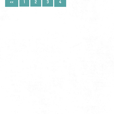
<<
1
2
3
4