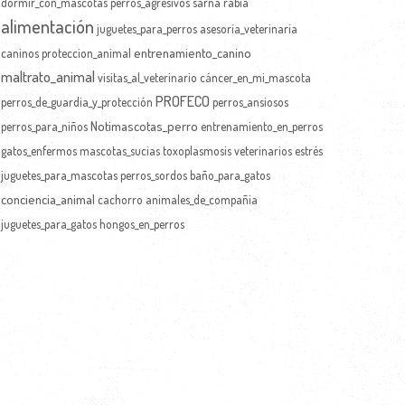
dormir_con_mascotas
perros_agresivos
sarna
rabia
alimentación
juguetes_para_perros
asesoría_veterinaria
entrenamiento_canino
caninos
proteccion_animal
maltrato_animal
visitas_al_veterinario
cáncer_en_mi_mascota
PROFECO
perros_de_guardia_y_protección
perros_ansiosos
Notimascotas_perro
perros_para_niños
entrenamiento_en_perros
gatos_enfermos
mascotas_sucias
toxoplasmosis
veterinarios
estrés
juguetes_para_mascotas
perros_sordos
baño_para_gatos
conciencia_animal
cachorro
animales_de_compañia
juguetes_para_gatos
hongos_en_perros