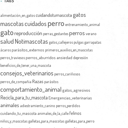
TAGS
gatos
cuidandotumascota
alimentación_en_gatos
perro
mascotas
cuidados
entrenamiento_animal
gato
perros
reproducción
perras_gestantes
verano
salud
Notimascotas
gatos_callejeros
pulgas
garrapatas
parásitos_externos
ácaros
primeros_auxilios_en_mascotas
perros_aburridos
ansiedad
perros_traviesos
depresión
beneficios_de_tener_una_mascota
consejos_veterinarios
perros_cariñosos
Razas
perros_de_compañia
parásitos
comportamiento_animal
gatos_agresivos
Recicla_para_tu_mascota
Emergencias_veterinarias
animales
adiestramiento_canino
perros_perdidos
felinos
cuidando_tu_mascota
animales_de_la_calle
niños_y_mascotas
galletas_para_mascotas
galletas_para_perro