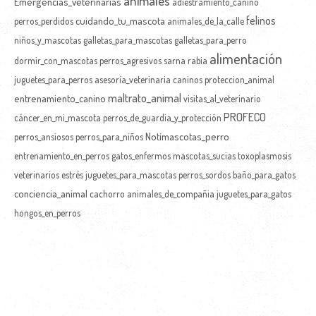
animales
Emergencias_veterinarias
adiestramiento_canino
felinos
cuidando_tu_mascota
perros_perdidos
animales_de_la_calle
niños_y_mascotas
galletas_para_mascotas
galletas_para_perro
alimentación
dormir_con_mascotas
perros_agresivos
sarna
rabia
juguetes_para_perros
asesoría_veterinaria
caninos
proteccion_animal
maltrato_animal
entrenamiento_canino
visitas_al_veterinario
PROFECO
cáncer_en_mi_mascota
perros_de_guardia_y_protección
Notimascotas_perro
perros_ansiosos
perros_para_niños
entrenamiento_en_perros
gatos_enfermos
mascotas_sucias
toxoplasmosis
veterinarios
estrés
juguetes_para_mascotas
perros_sordos
baño_para_gatos
conciencia_animal
cachorro
animales_de_compañia
juguetes_para_gatos
hongos_en_perros