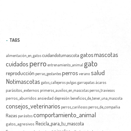
TAGS
mascotas
gatos
cuidandotumascota
alimentación_en_gatos
perro
gato
cuidados
entrenamiento_animal
salud
perros
reproducción
perras_gestantes
verano
Notimascotas
gatos_callejeros
pulgas
garrapatas
ácaros
parásitos_externos
primeros_auxilios_en_mascotas
perros_traviesos
perros_aburridos
ansiedad
depresión
beneficios_de_tener_una_mascota
consejos_veterinarios
perros_cariñosos
perros_de_compañia
comportamiento_animal
Razas
parásitos
Recicla_para_tu_mascota
gatos_agresivos