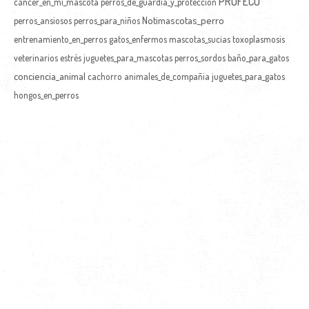
PROFECO
cáncer_en_mi_mascota
perros_de_guardia_y_protección
Notimascotas_perro
perros_ansiosos
perros_para_niños
entrenamiento_en_perros
gatos_enfermos
mascotas_sucias
toxoplasmosis
veterinarios
estrés
juguetes_para_mascotas
perros_sordos
baño_para_gatos
conciencia_animal
cachorro
animales_de_compañia
juguetes_para_gatos
hongos_en_perros