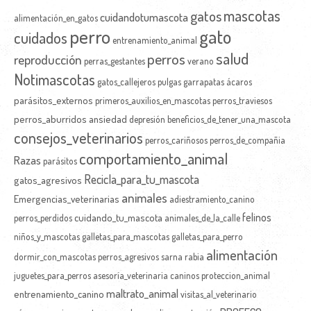
mascotas
gatos
cuidandotumascota
alimentación_en_gatos
perro
gato
cuidados
entrenamiento_animal
salud
perros
reproducción
perras_gestantes
verano
Notimascotas
gatos_callejeros
pulgas
garrapatas
ácaros
parásitos_externos
primeros_auxilios_en_mascotas
perros_traviesos
perros_aburridos
ansiedad
depresión
beneficios_de_tener_una_mascota
consejos_veterinarios
perros_cariñosos
perros_de_compañia
comportamiento_animal
Razas
parásitos
Recicla_para_tu_mascota
gatos_agresivos
animales
Emergencias_veterinarias
adiestramiento_canino
felinos
cuidando_tu_mascota
perros_perdidos
animales_de_la_calle
niños_y_mascotas
galletas_para_mascotas
galletas_para_perro
alimentación
dormir_con_mascotas
perros_agresivos
sarna
rabia
juguetes_para_perros
asesoría_veterinaria
caninos
proteccion_animal
maltrato_animal
entrenamiento_canino
visitas_al_veterinario